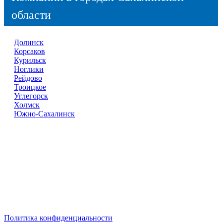
области
Долинск
Корсаков
Курильск
Ноглики
Рейдово
Троицкое
Углегорск
Холмск
Южно-Сахалинск
Справочник
сантехнических компаний
в РФ
© 2018–2026 – более 45 000 компаний в РФ
Компании в городах России
Реклама на сайте
Перепечатка материалов разрешена только с указанием
первоисточника
Политика конфиденциальности