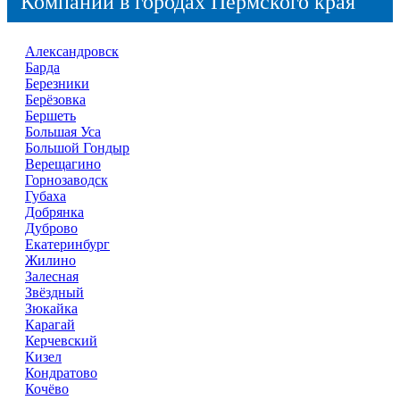
Компании в городах Пермского края
Александровск
Барда
Березники
Берёзовка
Бершеть
Большая Уса
Большой Гондыр
Верещагино
Горнозаводск
Губаха
Добрянка
Дуброво
Екатеринбург
Жилино
Залесная
Звёздный
Зюкайка
Карагай
Керчевский
Кизел
Кондратово
Кочёво