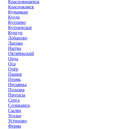
Красновишерск
Краснокамск
Кудымкар
Куеда
Култаево
Култаевское
Кунгур
Лобаново
Лысьва
Нытва
Октябрьский
Орда
Оса
Очёр
Пашия
Пермь
Песьянка
Полазна
Протасы
Серга
Соликамск
Сылва
Усолье
Устиново
Ферма