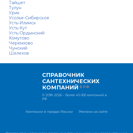
Тайшет
Тулун
Урик
Усолье-Сибирское
Усть-Илимск
Усть-Кут
Усть-Ордынский
Хомутово
Черемхово
Чунский
Шелехов
СПРАВОЧНИК
САНТЕХНИЧЕСКИХ
КОМПАНИЙ
В РФ
© 2018–2026 – более 45 000 компаний в
РФ
Компании в городах России
Реклама на сайте