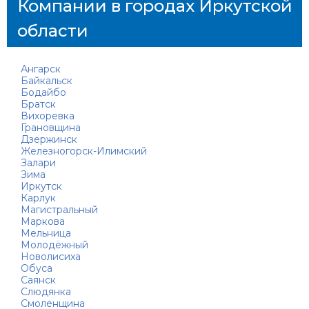
Компании в городах Иркутской
области
Ангарск
Байкальск
Бодайбо
Братск
Вихоревка
Грановщина
Дзержинск
Железногорск-Илимский
Залари
Зима
Иркутск
Карлук
Магистральный
Маркова
Мельница
Молодёжный
Новолисиха
Обуса
Саянск
Слюдянка
Смоленщина