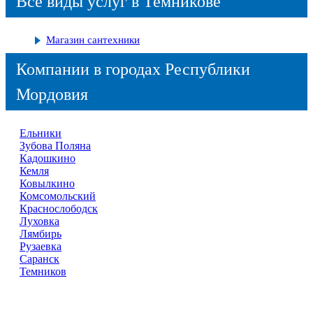
Все виды услуг в Темникове
Магазин сантехники
Компании в городах Республики
Мордовия
Ельники
Зубова Поляна
Кадошкино
Кемля
Ковылкино
Комсомольский
Краснослободск
Луховка
Лямбирь
Рузаевка
Саранск
Темников
Справочник
сантехнических компаний
в РФ