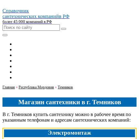
Справочник
сантехнических компаний
в РФ
более 45 000 компаний в РФ
Главная
Москва
Санкт-петербург
Новосибирск
Екатеринбург
Казань
Челябинск
Главная
»
Республика Мордовия
»
Темников
Магазин сантехники в г. Темников
В г. Темников купить сантехнику можно в рабочее время по
указанным телефонам и адресам сантехнических компаний:
Электромонтаж