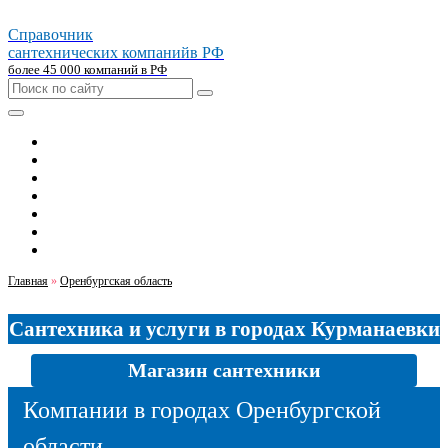
Справочник
сантехнических компаний
в РФ
более 45 000 компаний в РФ
Главная
Москва
Санкт-петербург
Новосибирск
Екатеринбург
Казань
Челябинск
Главная
»
Оренбургская область
Сантехника и услуги в городах Курманаевки
Магазин сантехники
Компании в городах Оренбургской
области