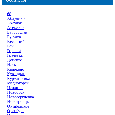
68
Абдулино
Акбулак
Асекеево
Бугуруслан
Бузулук
Весенний
Гай
Горный
Грачёвка
Донское
Илек
Кваркено
Кувандык
Курманаевка
Медногорск
Нежинка
Новоорск
Новосергиевка
Новотроицк
Октябрьское
Оренбург