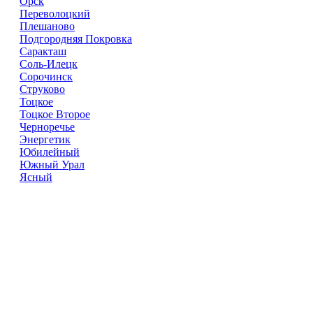
Орск
Переволоцкий
Плешаново
Подгородняя Покровка
Саракташ
Соль-Илецк
Сорочинск
Струково
Тоцкое
Тоцкое Второе
Черноречье
Энергетик
Юбилейный
Южный Урал
Ясный
Справочник
сантехнических компаний
в РФ
© 2018–2026 – более 45 000 компаний в РФ
Компании в городах России
Реклама на сайте
Перепечатка материалов разрешена только с указанием
первоисточника