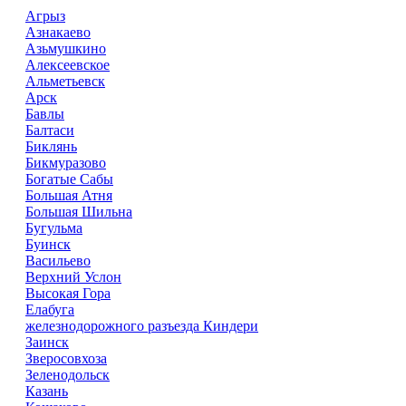
Агрыз
Азнакаево
Азьмушкино
Алексеевское
Альметьевск
Арск
Бавлы
Балтаси
Биклянь
Бикмуразово
Богатые Сабы
Большая Атня
Большая Шильна
Бугульма
Буинск
Васильево
Верхний Услон
Высокая Гора
Елабуга
железнодорожного разъезда Киндери
Заинск
Зверосовхоза
Зеленодольск
Казань