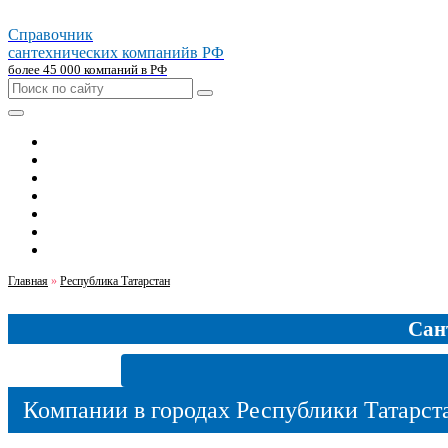
Справочник
сантехнических компаний
в РФ
более 45 000 компаний в РФ
Главная
Москва
Санкт-петербург
Новосибирск
Екатеринбург
Казань
Челябинск
Главная
»
Республика Татарстан
Сан
Компании в городах Республики Татарст