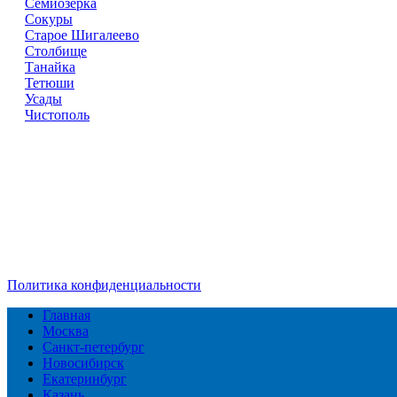
Семиозёрка
Сокуры
Старое Шигалеево
Столбище
Танайка
Тетюши
Усады
Чистополь
Справочник
сантехнических компаний
в РФ
© 2018–2026 – более 45 000 компаний в РФ
Компании в городах России
Реклама на сайте
Перепечатка материалов разрешена только с указанием первои
Политика конфиденциальности
Главная
Москва
Санкт-петербург
Новосибирск
Екатеринбург
Казань