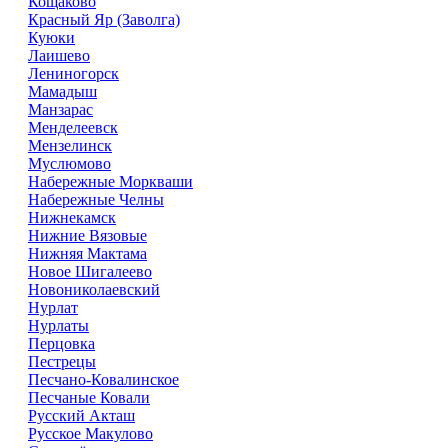
Кощаково
Красный Яр (Заволга)
Куюки
Лаишево
Лениногорск
Мамадыш
Манзарас
Менделеевск
Мензелинск
Муслюмово
Набережные Моркваши
Набережные Челны
Нижнекамск
Нижние Вязовые
Нижняя Мактама
Новое Шигалеево
Новониколаевский
Нурлат
Нурлаты
Перцовка
Пестрецы
Песчано-Ковалинское
Песчаные Ковали
Русский Акташ
Русское Макулово