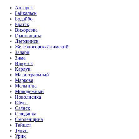
Ангарск
Байкальск
Бодайбо
Братск
Вихоревка
Грановщина
Дзержинск
Железногорск-Илимский
Залари
Зима
Иркутск
Карлук
Магистральный
Маркова
Мельница
Молодёжный
Новолисиха
Обуса
Саянск
Слюдянка
Смоленщина
Тайшет
Тулун
Урик