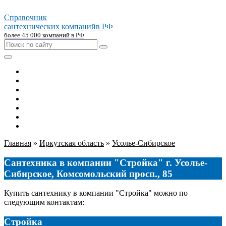
Справочник
сантехнических компаний
в РФ
более 45 000 компаний в РФ
Главная
Москва
Санкт-петербург
Новосибирск
Екатеринбург
Казань
Челябинск
Главная
»
Иркутская область
»
Усолье-Сибирское
Сантехника в компании "Стройка" г. Усолье-
Сибирское, Комсомольский просп., 85
Купить сантехнику в компании "Стройка" можно по
следующим контактам:
Стройка