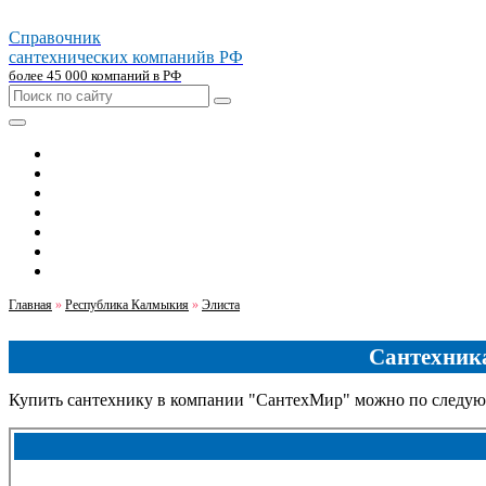
Справочник
сантехнических компаний
в РФ
более 45 000 компаний в РФ
Главная
Москва
Санкт-петербург
Новосибирск
Екатеринбург
Казань
Челябинск
Главная
»
Республика Калмыкия
»
Элиста
Сантехника
Купить сантехнику в компании "СантехМир" можно по следую