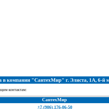
 в компании "СантехМир" г. Элиста, 1А, 6-й
щим контактам:
СантехМир
+7 (906) 176-06-50