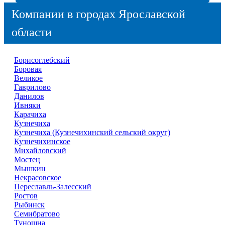
Компании в городах Ярославской
области
Борисоглебский
Боровая
Великое
Гаврилово
Данилов
Ивняки
Карачиха
Кузнечиха
Кузнечиха (Кузнечихинский сельский округ)
Кузнечихинское
Михайловский
Мостец
Мышкин
Некрасовское
Переславль-Залесский
Ростов
Рыбинск
Семибратово
Туношна