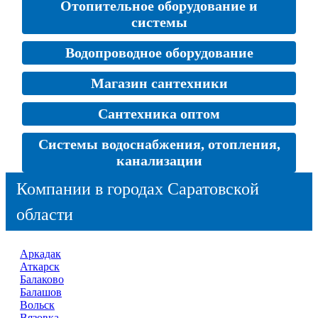
Отопительное оборудование и
системы
Водопроводное оборудование
Магазин сантехники
Сантехника оптом
Системы водоснабжения, отопления,
канализации
Компании в городах Саратовской
области
Аркадак
Аткарск
Балаково
Балашов
Вольск
Вязовка