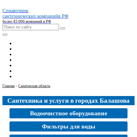
Справочник
сантехнических компаний
в РФ
более 45 000 компаний в РФ
Главная
Москва
Санкт-петербург
Новосибирск
Екатеринбург
Казань
Челябинск
Главная
»
Саратовская область
Сантехника и услуги в городах Балашова
Водоочистное оборудование
Фильтры для воды