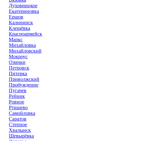
Духовницкое
Екатериновка
Ершов
Калининск
Клещёвка
Красноармейск
Маркс
Михайловка
Михайловский
Мокроус
Озинки
Петровск
Питерка
Приволжский
Пробуждение
Пугачев
Рейник
Ровное
Ртищево
Самойловка
Саратов
Степное
Хвалынск
Шевырёвка